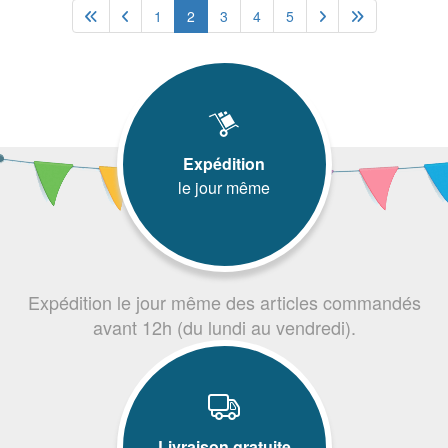
1
2
3
4
5
Expédition
le jour même
Expédition le jour même des articles commandés
avant 12h (du lundi au vendredi).
Livraison gratuite