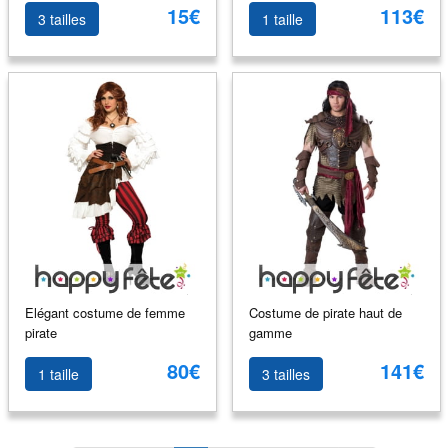
15€
113€
3 tailles
1 taille
Elégant costume de femme
Costume de pirate haut de
pirate
gamme
80€
141€
1 taille
3 tailles