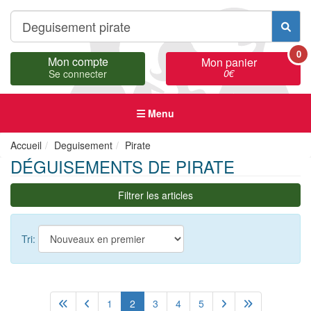
0
Mon compte
Mon panier
0
€
Se connecter
Menu
Accueil
Deguisement
Pirate
DÉGUISEMENTS DE PIRATE
Filtrer les articles
Tri:
1
2
3
4
5