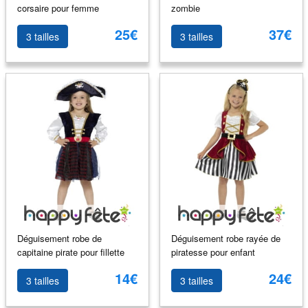
corsaire pour femme
zombie
25€
37€
3 tailles
3 tailles
Déguisement robe de
Déguisement robe rayée de
capitaine pirate pour fillette
piratesse pour enfant
14€
24€
3 tailles
3 tailles