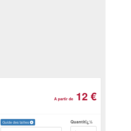
12 €
A partir de
Quantitï¿½
Guide des tailles