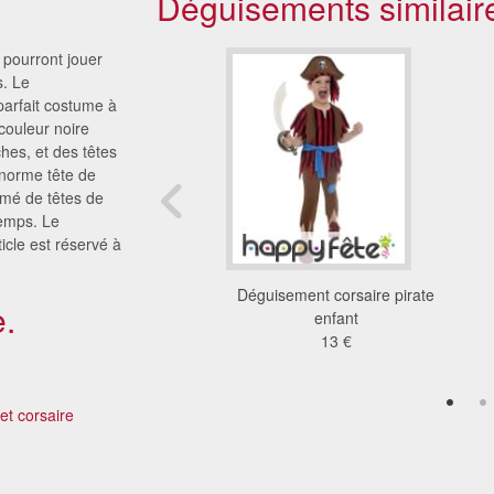
Déguisements similair
 pourront jouer
s. Le
parfait costume à
 couleur noire
hes, et des têtes
énorme tête de
emé de têtes de
temps. Le
icle est réservé à
ment de pirate pour
Déguisement corsaire pirate
.
nfant. 1er prix
enfant
19 €
13 €
 et corsaire