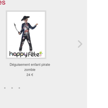
es
Déguisement enfant pirate
Tenue de pirate rouge e
zombie
pour enfant, delux
24 €
26 €