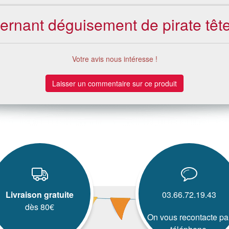
cernant déguisement de pirate têt
Votre avis nous intéresse !
Laisser un commentaire sur ce produit
Livraison gratuite
03.66.72.19.43
dès 80€
On vous recontacte pa