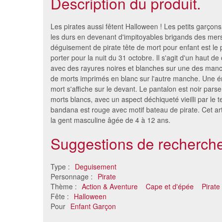
Description du produit.
Les pirates aussi fêtent Halloween ! Les petits garçons
les durs en devenant d'impitoyables brigands des mer
déguisement de pirate tête de mort pour enfant est le 
porter pour la nuit du 31 octobre. Il s'agit d'un haut de
avec des rayures noires et blanches sur une des manc
de morts imprimés en blanc sur l'autre manche. Une 
mort s'affiche sur le devant. Le pantalon est noir pars
morts blancs, avec un aspect déchiqueté vieilli par le 
bandana est rouge avec motif bateau de pirate. Cet art
la gent masculine âgée de 4 à 12 ans.
Déguisement de capitaine
Déguise
Suggestions de recherche
pirate pour enfant
e
27 €
Type :
Deguisement
Personnage :
Pirate
Thème :
Action & Aventure
Cape et d'épée
Pirate
Fête :
Halloween
Pour
Enfant Garçon