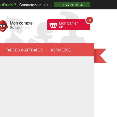
 d’aide ?
Contactez-nous au
03.66.72.19.43
0
Mon compte
Mon panier
0
€
Se connecter
FARCES
& ATTRAPES
KERMESSE