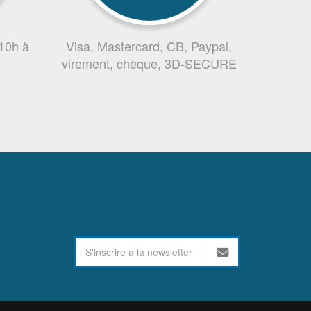
 10h à
Visa, Mastercard, CB, Paypal,
virement, chèque, 3D-SECURE