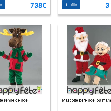
738€
3
le
1 taille
te renne de noel
Mascotte père noel ou ma