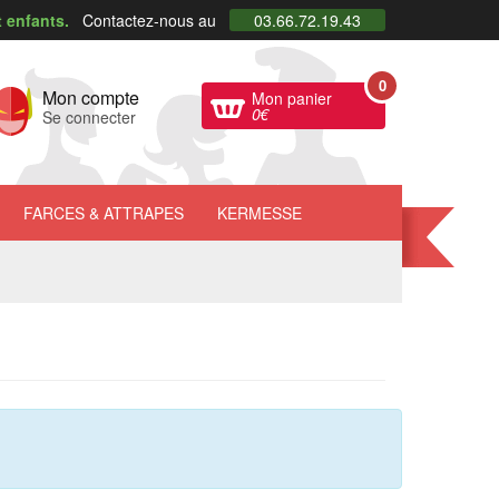
 enfants.
Contactez-nous au
03.66.72.19.43
0
Mon compte
Mon panier
0
€
Se connecter
FARCES
& ATTRAPES
KERMESSE