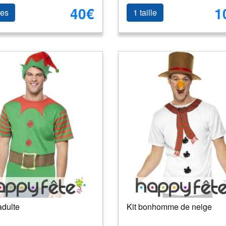
40€
1
les
1 taille
adulte
Kit bonhomme de neige