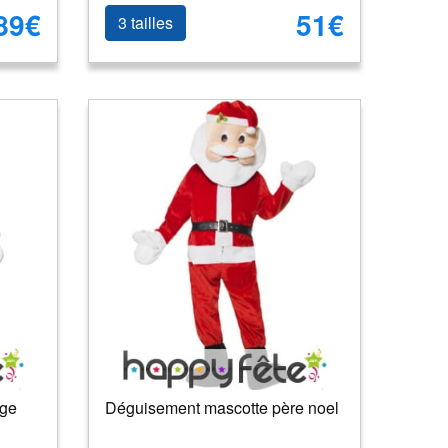
89€
51€
3 tailles
ige
Déguisement mascotte père noel