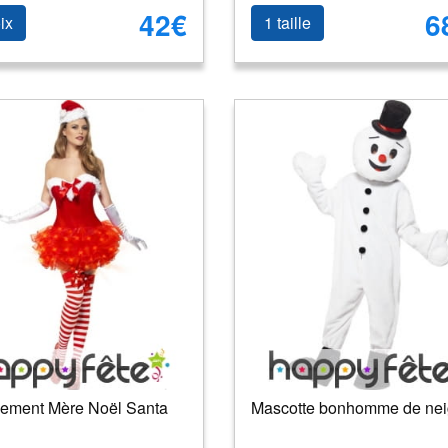
42€
6
ix
1 taille
ement Mère Noël Santa
Mascotte bonhomme de ne