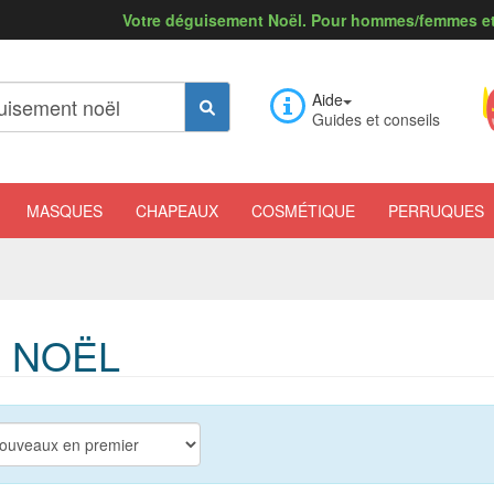
Votre déguisement Noël. Pour hommes/femmes et
Aide
Guides et conseils
MASQUES
CHAPEAUX
COSMÉTIQUE
PERRUQUES
 NOËL