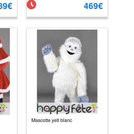
89€
469€
Mascotte yeti blanc