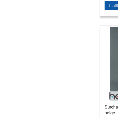
1 tail
Surcha
neige