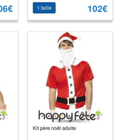
06€
102€
1 taille
Kit père noël adulte