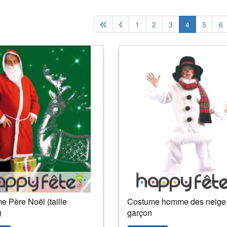
1
2
3
4
5
6
 Père Noël (taille
Costume homme des neige
)
garçon