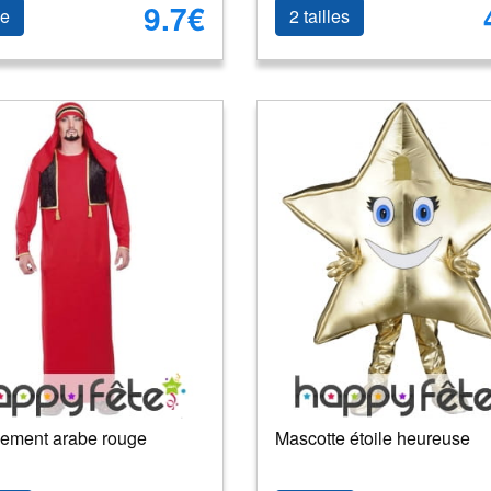
9.7€
le
2 tailles
ement arabe rouge
Mascotte étoile heureuse