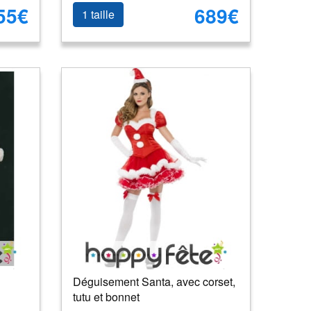
55€
689€
1 taille
Déguisement Santa, avec corset,
tutu et bonnet