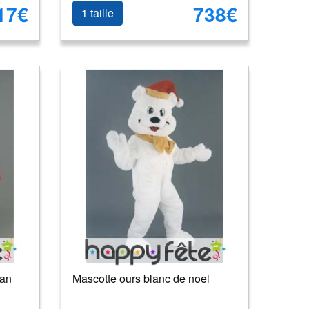
17€
738€
1 taille
man
Mascotte ours blanc de noel