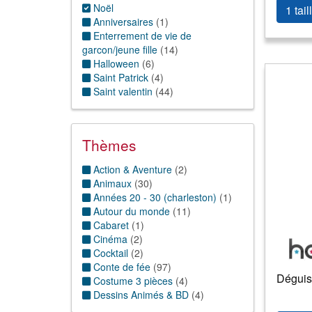
5 ans
(59)
Noël
1 tail
6 ans
(57)
Anniversaires
(
1
)
7 ans
(49)
Enterrement de vie de
8 ans
(51)
garcon/jeune fille
(
14
)
9 ans
(51)
Halloween
(
6
)
10 ans
(47)
Saint Patrick
(
4
)
11/12 ans
(43)
Saint valentin
(
44
)
13/14 ans
(4)
15/16 ans
(1)
Thèmes
Action & Aventure
(
2
)
Animaux
(
30
)
Années 20 - 30 (charleston)
(
1
)
Autour du monde
(
11
)
Cabaret
(
1
)
Cinéma
(
2
)
Cocktail
(
2
)
Conte de fée
(
97
)
Déguis
Costume 3 pièces
(
4
)
Dessins Animés & BD
(
4
)
Enfance
(
2
)