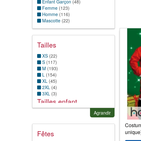
Enfant Garçon
(
48
)
Femme
(
123
)
Homme
(
116
)
Mascotte
(
22
)
Tailles
XS
(
22
)
S
(
117
)
M
(
193
)
L
(
154
)
XL
(
45
)
2XL
(
4
)
3XL
(
3
)
Tailles enfant
1 ans
(4)
Agrandir
6/12 mois
(1)
Costume
2 ans
(5)
3 ans
(13)
unique
Fêtes
4 ans
(61)