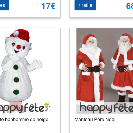
17€
6
les
1 taille
te bonhomme de neige
Manteau Père Noël