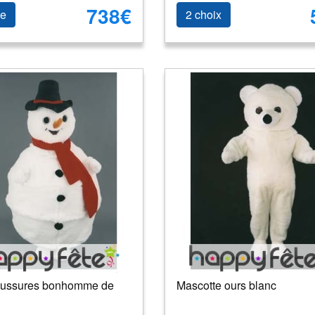
738€
le
2 choix
ussures bonhomme de
Mascotte ours blanc