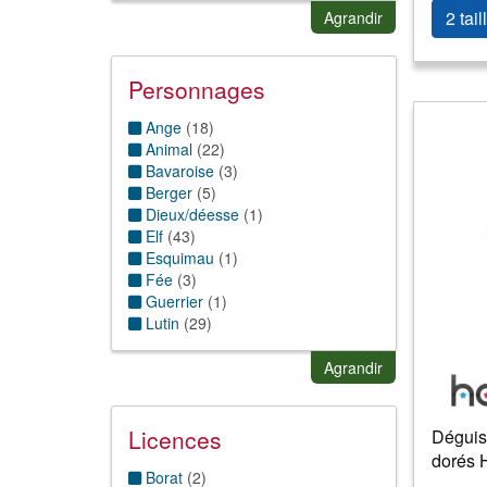
Folklorique
(
12
)
2 tail
Agrandir
Fruit/Legume
(
1
)
Grande taille
(
15
)
Guerre
(
1
)
Personnages
Horreur
(
2
)
Humour
(
17
)
Ange
(
18
)
Jet-Set
(
2
)
Animal
(
22
)
Magie & sorcellerie
(
20
)
Bavaroise
(
3
)
Muscle
(
1
)
Berger
(
5
)
Nature
(
7
)
Dieux/déesse
(
1
)
Oriental/1001 nuit
(
3
)
Elf
(
43
)
Punk
(
1
)
Esquimau
(
1
)
Religion
(
13
)
Fée
(
3
)
Sexy/Charme
(
49
)
Guerrier
(
1
)
Sport
(
1
)
Lutin
(
29
)
Stars/célébrités
(
3
)
Mère Noël
(
64
)
Monstre
(
2
)
Agrandir
Nain
(
3
)
Père Noël
(
62
)
Prince
(
3
)
Licences
Déguis
Roi, reine
(
10
)
dorés 
Saint Nicolas
(
2
)
Borat
(
2
)