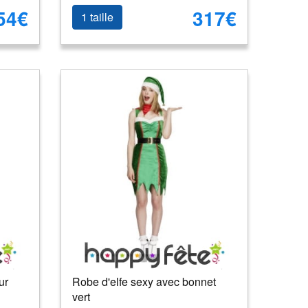
54€
317€
1 taille
ur
Robe d'elfe sexy avec bonnet
vert