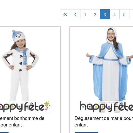
1
2
3
4
5
sement bonhomme de
Déguisement de marie pour
our enfant
enfant