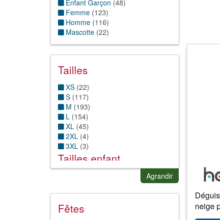
Enfant Garçon
(
48
)
Femme
(
123
)
Homme
(
116
)
Mascotte
(
22
)
Tailles
XS
(
22
)
S
(
117
)
M
(
193
)
L
(
154
)
XL
(
45
)
2XL
(
4
)
3XL
(
3
)
Tailles enfant
1 ans
(4)
Agrandir
6/12 mois
(1)
Dégui
2 ans
(5)
3 ans
(13)
neige p
Fêtes
4 ans
(61)