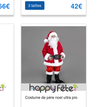
66€
42€
3 tailles
Costume de pére noel ultra pro