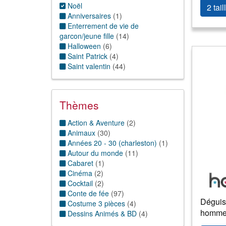
5 ans
(59)
Noël
2 tail
6 ans
(57)
Anniversaires
(
1
)
7 ans
(49)
Enterrement de vie de
8 ans
(51)
garcon/jeune fille
(
14
)
9 ans
(51)
Halloween
(
6
)
10 ans
(47)
Saint Patrick
(
4
)
11/12 ans
(43)
Saint valentin
(
44
)
13/14 ans
(4)
15/16 ans
(1)
Thèmes
Action & Aventure
(
2
)
Animaux
(
30
)
Années 20 - 30 (charleston)
(
1
)
Autour du monde
(
11
)
Cabaret
(
1
)
Cinéma
(
2
)
Cocktail
(
2
)
Conte de fée
(
97
)
Déguis
Costume 3 pièces
(
4
)
homm
Dessins Animés & BD
(
4
)
Enfance
(
2
)