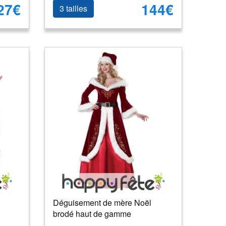
27€
144€
3 tailles
Déguisement de mère Noël
brodé haut de gamme