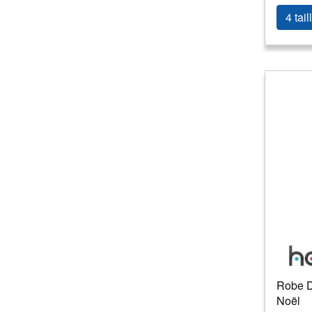
4 tail
Robe Di
Noël