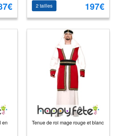
87€
197€
2 tailles
l en
Tenue de roi mage rouge et blanc