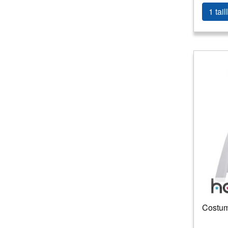
1 tail
Costum