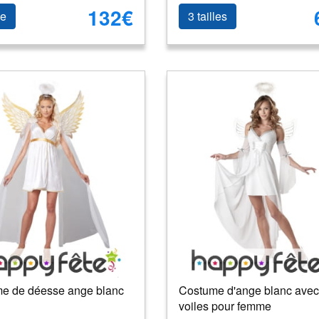
132€
le
3 tailles
e de déesse ange blanc
Costume d'ange blanc avec
voiles pour femme