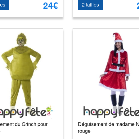
24€
les
2 tailles
ement du Grinch pour
Déguisement de madame N
e
rouge