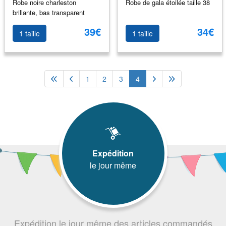
Robe noire charleston
Robe de gala étoilée taille 38
brillante, bas transparent
39€
34€
1 taille
1 taille
1
2
3
4
Expédition
le jour même
Expédition le jour même des articles commandés