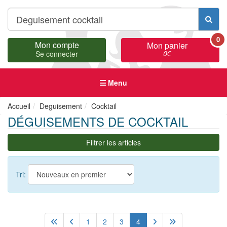
0
Mon compte
Mon panier
0
€
Se connecter
Menu
Accueil
Deguisement
Cocktail
DÉGUISEMENTS DE COCKTAIL
Filtrer les articles
Tri:
1
2
3
4