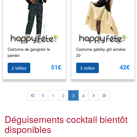
Costume de gangster le
Costume gatsby girl années
parrain
20
51€
42€
2 tailles
3 tailles
1
2
3
4
Déguisements cocktail bientôt
disponibles