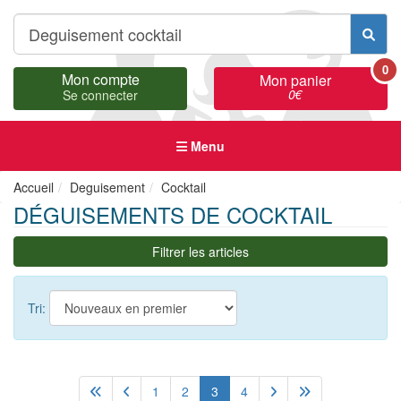
0
Mon compte
Mon panier
0
€
Se connecter
Menu
Accueil
Deguisement
Cocktail
DÉGUISEMENTS DE COCKTAIL
Filtrer les articles
Tri:
1
2
3
4