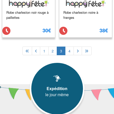
Robe charleston noir rouge à
Robe charleston noire à
paillettes
franges
30€
38€
1
2
3
4
Expédition
le jour même