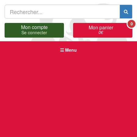
0
Mon compte
Mon panier
0
€
Se connecter
Menu