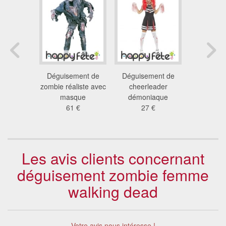
ement
Déguisement de
Déguisement de
Déguis
 zombie
zombie réaliste avec
cheerleader
zombie é
lantée
masque
démoniaque
high s
 €
61 €
27 €
23
Les avis clients concernant
déguisement zombie femme
walking dead
Votre avis nous intéresse !