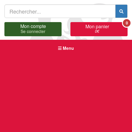
0
Mon compte
Mon panier
0
€
Se connecter
Menu