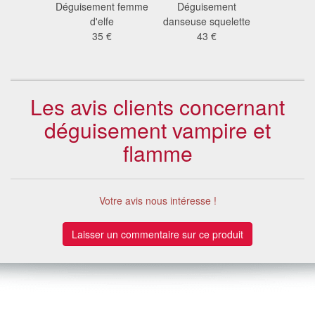
sorcière
Déguisement femme
Déguisement
Déguis
nge
d'elfe
danseuse squelette
sorcière b
 €
35 €
43 €
48
Les avis clients concernant
déguisement vampire et
flamme
Votre avis nous intéresse !
Laisser un commentaire sur ce produit