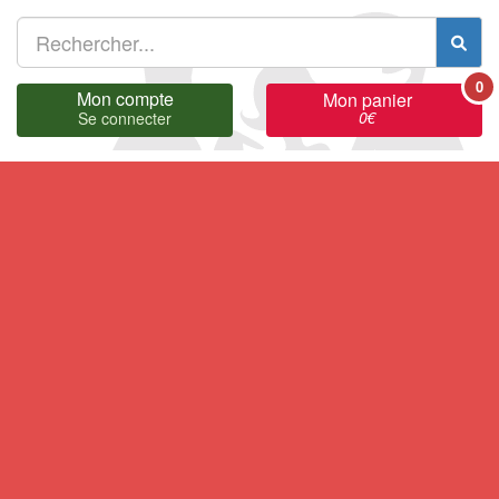
0
Mon compte
Mon panier
0
€
Se connecter