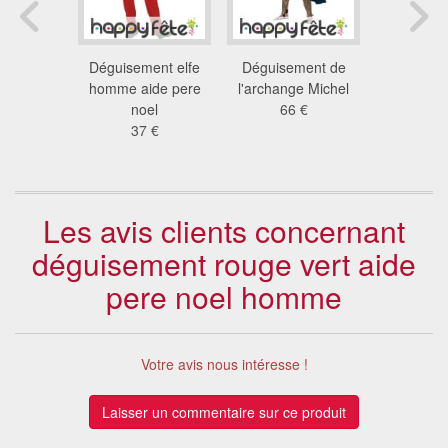
nt à dos
Déguisement elfe
Déguisement de
Tenue d'El
de Noël
homme aide pere
l'archange Michel
verte po
 €
noel
66 €
14
37 €
Les avis clients concernant
déguisement rouge vert aide
pere noel homme
Votre avis nous intéresse !
Laisser un commentaire sur ce produit