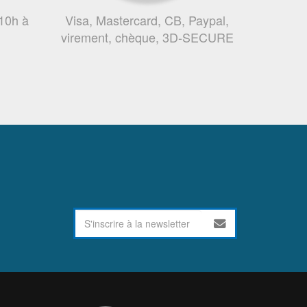
 10h à
Visa, Mastercard, CB, Paypal,
virement, chèque, 3D-SECURE