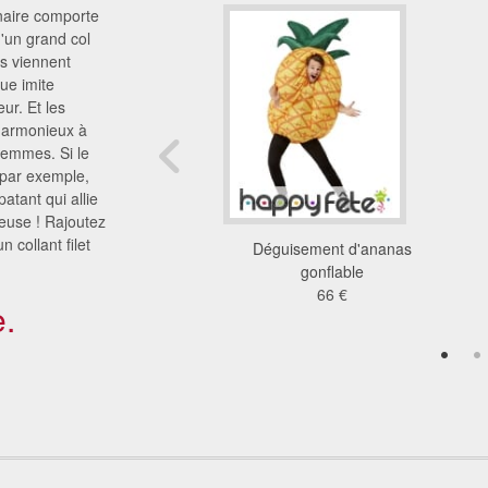
naire comporte
'un grand col
s viennent
que imite
eur. Et les
 harmonieux à
femmes. Si le
 par exemple,
atant qui allie
ieuse ! Rajoutez
collant filet
 Carry Me à dos de
Déguisement d'ananas
ane pour adulte
gonflable
49 €
66 €
.