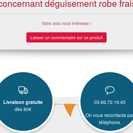
s concernant déguisement robe fra
Votre avis nous intéresse !
Laisser un commentaire sur ce produit
Livraison gratuite
03.66.72.19.43
dès 80€
On vous recontacte pa
téléphone.