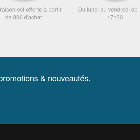
vraison est offerte à partir
Du lundi au vendredi de
de 80€ d'achat.
17h30.
 promotions & nouveautés.