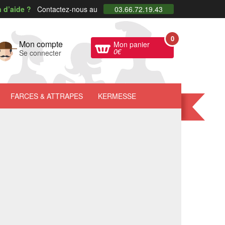
 d’aide ?
Contactez-nous au
03.66.72.19.43
0
Mon compte
Mon panier
0
€
Se connecter
FARCES
& ATTRAPES
KERMESSE