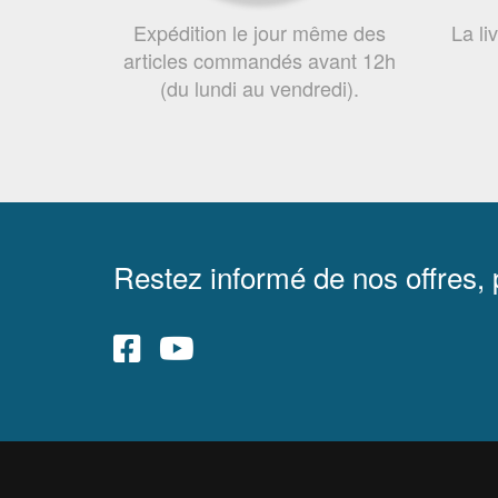
Expédition le jour même des
La li
articles commandés avant 12h
(du lundi au vendredi).
Restez informé de nos offres,