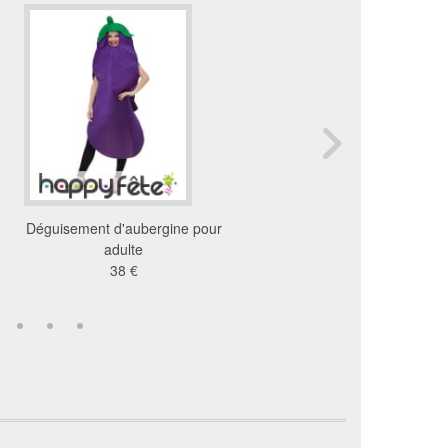
Déguisement d'aubergine pour
Déguisement de citron 
adulte
pour adulte
38 €
33 €