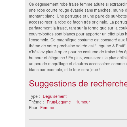
Ce déguisement robe fraise femme adulte si extraordi
une robe courte rouge évasée sans manches, munie d
montant blanc. Une perruque et une paire de sur-botte
accessoiriser la robe de façon très originale. La perru
parfaitement la fraise, tant sur la forme que sur la coul
couvre-bottes sont blancs pour apporter un effet plus
l'ensemble. Ce magnifique costume est consacré aux 
thème de votre prochaine soirée est "Légume & Fruit"
n'hésitez plus à opter pour ce costume de fraise très ép
humour et élégance ! En plus, vous serez la plus délic
un peu de maquillage et d'autres accessoires comme un 
Costume de Carotte pour
Costume
blanc par exemple, et le tour sera joué !
adulte
ban
30 €
Suggestions de recherche
Type :
Deguisement
Thème :
Fruit/Legume
Humour
Pour
Femme