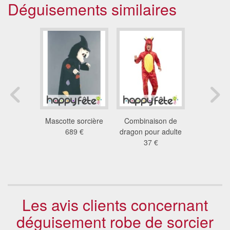
Déguisements similaires
ement
Mascotte sorcière
Combinaison de
Mascotte 
uster
689 €
dragon pour adulte
colo
ndum
37 €
198
 €
Les avis clients concernant
déguisement robe de sorcier