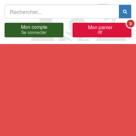
0
Mon compte
Mon panier
0
€
Se connecter