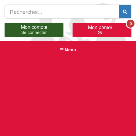
0
Mon compte
Mon panier
0
€
Se connecter
Menu