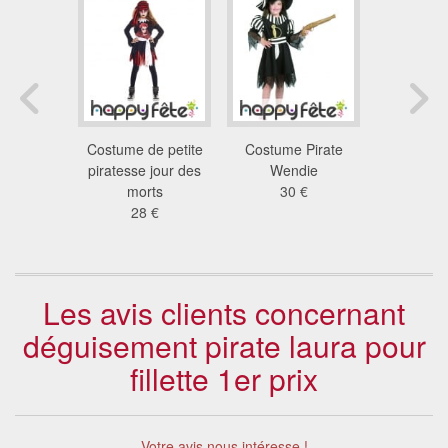
oir et
Costume de petite
Costume Pirate
Déguisem
e petite
piratesse jour des
Wendie
de pirate
esse
morts
30 €
pour e
 €
28 €
24
Les avis clients concernant
déguisement pirate laura pour
fillette 1er prix
Votre avis nous intéresse !