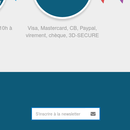
r
 10h à
Visa, Mastercard, CB, Paypal,
virement, chèque, 3D-SECURE