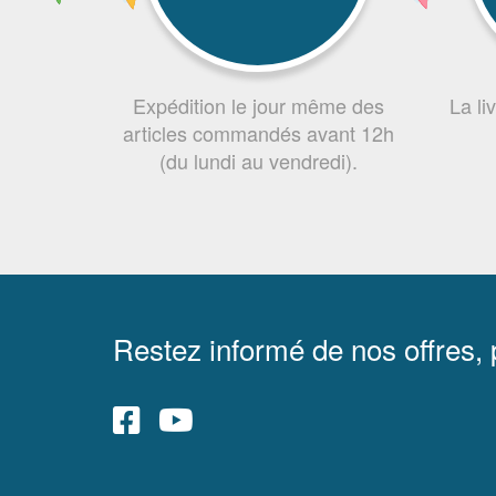
Expédition le jour même des
La li
articles commandés avant 12h
(du lundi au vendredi).
Restez informé de nos offres,