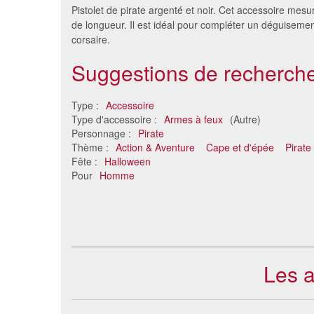
Pistolet de pirate argenté et noir. Cet accessoire mes
de longueur. Il est idéal pour compléter un déguisemen
corsaire.
Suggestions de recherche
Type :
Accessoire
Type d'accessoire :
Armes à feux
(Autre)
Personnage :
Pirate
Thème :
Action & Aventure
Cape et d'épée
Pirate
Ceinturon simple holster pour
Set acc
Fête :
Halloween
adulte
Pour
Homme
6.96 €
Les a