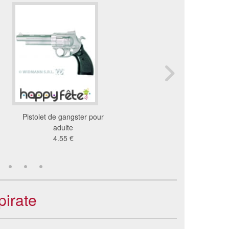
Pistolet de gangster pour
Carabine western 8 co
adulte
métal
4.55 €
24 €
pirate