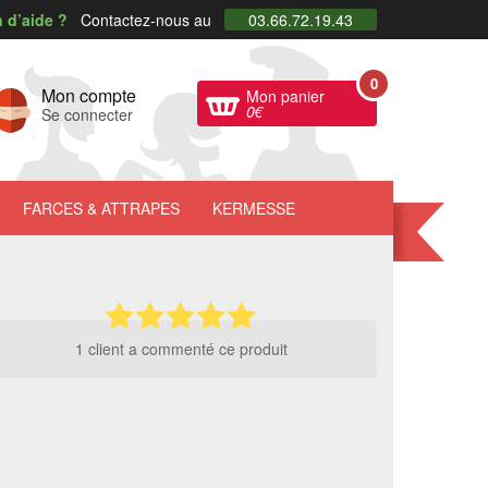
 d’aide ?
Contactez-nous au
03.66.72.19.43
0
Mon compte
Mon panier
0
€
Se connecter
FARCES
& ATTRAPES
KERMESSE
1 client a commenté ce produit