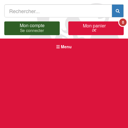
0
Mon compte
Mon panier
0
€
Se connecter
Menu