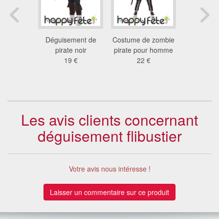
ement
Déguisement de
Costume de zombie
Déguise
e pirate
pirate noir
pirate pour homme
Pirate Swa
de taille
19 €
22 €
pour 
 €
47
Les avis clients concernant
déguisement flibustier
Votre avis nous intéresse !
Laisser un commentaire sur ce produit