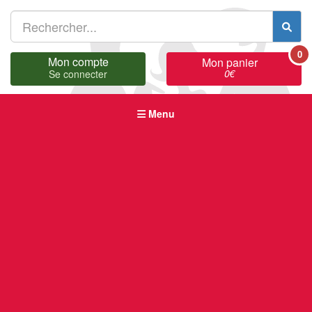
0
Mon compte
Mon panier
0
€
Se connecter
Menu