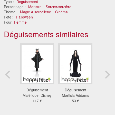
Type :
Deguisement
Personnage :
Monstre
Sorcier/sorcière
Thème :
Magie & sorcellerie
Cinéma
Fête :
Halloween
Pour
Femme
Déguisements similaires
ement
Déguisement
Déguisement
Déguis
thée
Maléfique, Disney
Morticia Addams
morti
 €
117 €
53 €
24