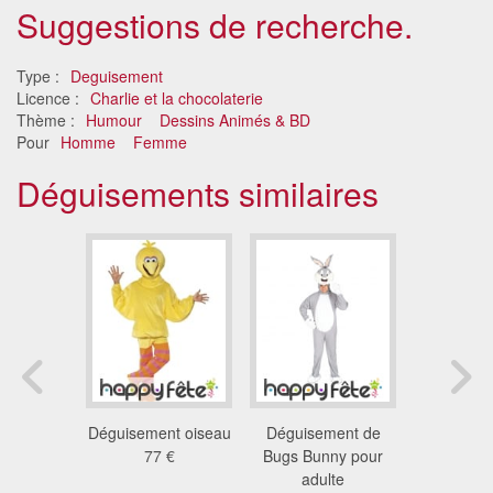
Suggestions de recherche.
Type :
Deguisement
Licence :
Charlie et la chocolaterie
Thème :
Humour
Dessins Animés & BD
Pour
Homme
Femme
Déguisements similaires
nt de bob
Déguisement oiseau
Déguisement de
Déguisemen
onge
77 €
Bugs Bunny pour
pour a
 €
adulte
119