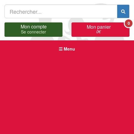
0
Mon compte
Mon panier
0
€
Se connecter
Menu