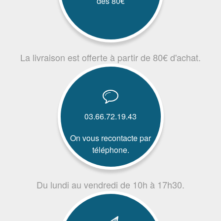
dès 80€
La livraison est offerte à partir de 80€ d'achat.
03.66.72.19.43
On vous recontacte par
téléphone.
Du lundi au vendredi de 10h à 17h30.