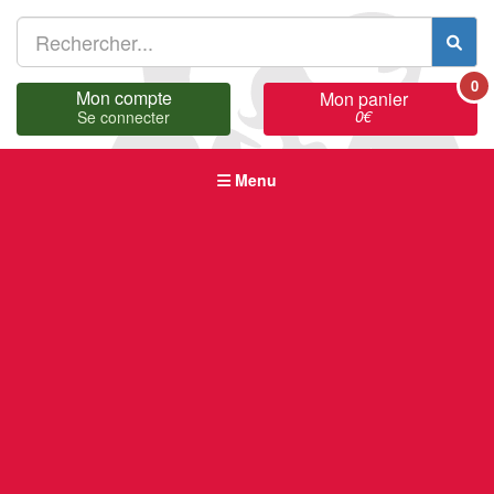
0
Mon compte
Mon panier
0
€
Se connecter
Menu