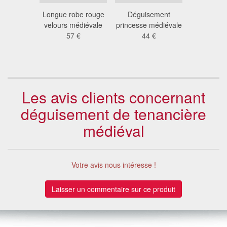
ement
Longue robe rouge
Déguisement
Déguise
e, moyen
velours médiévale
princesse médiévale
femme vik
e
57 €
44 €
cas
 €
45
Les avis clients concernant
déguisement de tenancière
médiéval
Votre avis nous intéresse !
Laisser un commentaire sur ce produit