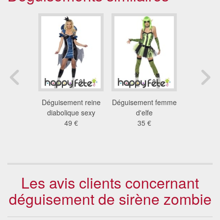
ement
Déguisement reine
Déguisement femme
Déguiseme
 zombie
diabolique sexy
d'elfe
goth
 €
49 €
35 €
20
Les avis clients concernant
déguisement de sirène zombie