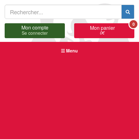
0
Mon compte
Mon panier
0
€
Se connecter
Menu