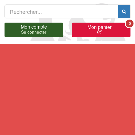
0
Mon compte
Mon panier
0
€
Se connecter