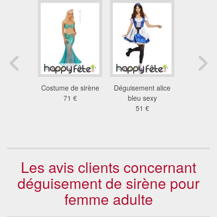
robe de
Costume de sirène
Déguisement alice
Déguis
 blanche
71 €
bleu sexy
costume
e adulte
51 €
ver
 €
37
Les avis clients concernant
déguisement de sirène pour
femme adulte