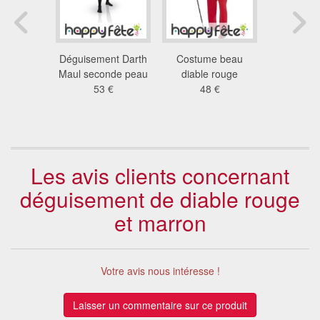
on Darth
Déguisement Darth
Costume beau
Déguis
éalité
Maul seconde peau
diable rouge
diabloti
ntée
53 €
48 €
hom
 €
24
Les avis clients concernant
déguisement de diable rouge
et marron
Votre avis nous intéresse !
Laisser un commentaire sur ce produit