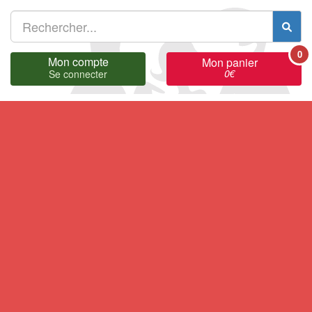
0
Mon compte
Mon panier
0
€
Se connecter