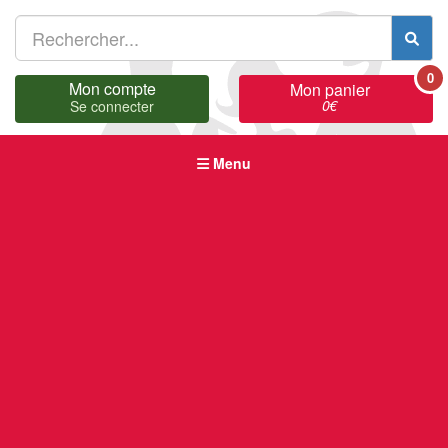
0
Mon compte
Mon panier
0
€
Se connecter
Menu