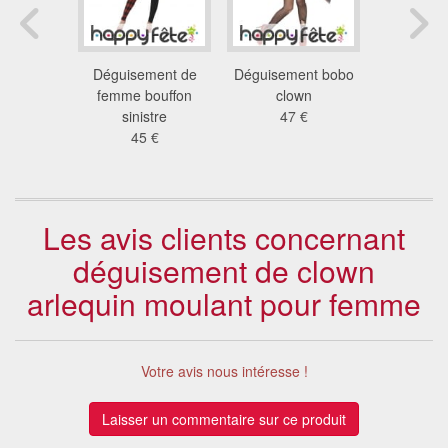
aune de
Déguisement de
Déguisement bobo
Déguisemen
tueuse
femme bouffon
clown
de clownet
 €
sinistre
47 €
38
45 €
Les avis clients concernant
déguisement de clown
arlequin moulant pour femme
Votre avis nous intéresse !
Laisser un commentaire sur ce produit