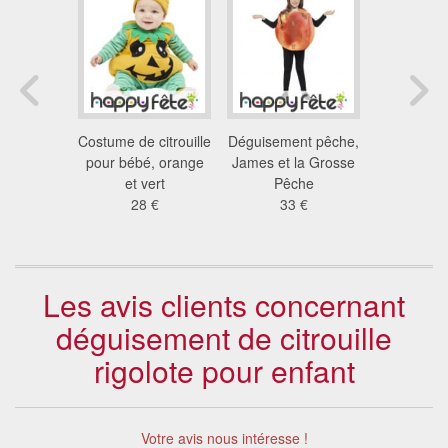
itrouille
Costume de citrouille
Déguisement pêche,
Déguise
ur enfant
pour bébé, orange
James et la Grosse
citrouille 
 €
et vert
Pêche
pour e
28 €
33 €
22
Les avis clients concernant
déguisement de citrouille
rigolote pour enfant
Votre avis nous intéresse !