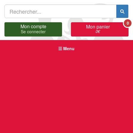
0
Mon compte
Mon panier
0
€
Se connecter
Menu