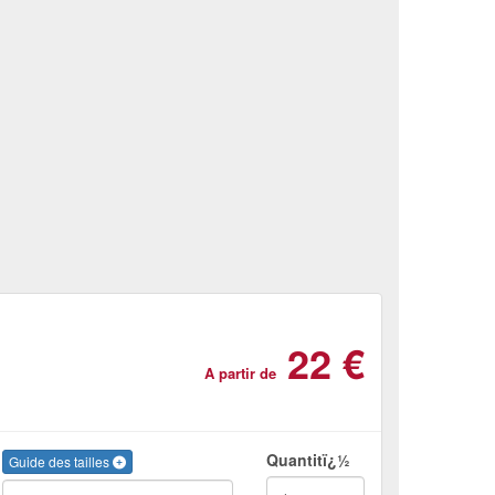
22 €
A partir de
Quantitï¿½
Guide des tailles