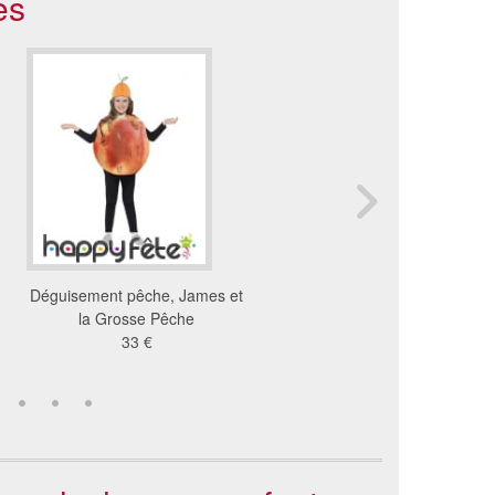
es
Déguisement pêche, James et
Déguisement citrouille 
la Grosse Pêche
orange
33 €
27 €