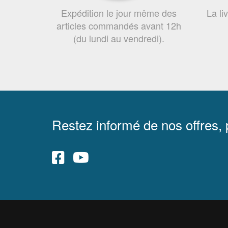
Expédition le jour même des
La li
articles commandés avant 12h
(du lundi au vendredi).
Restez informé de nos offres,