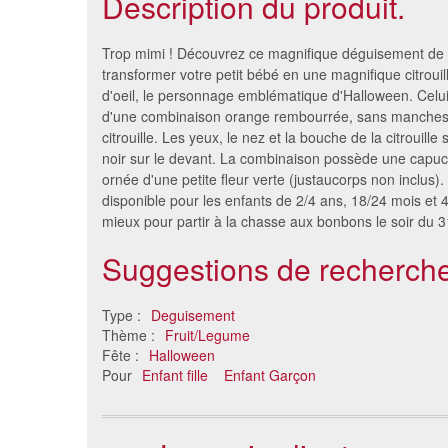
Description du produit.
Trop mimi ! Découvrez ce magnifique déguisement de c
transformer votre petit bébé en une magnifique citrouill
d'oeil, le personnage emblématique d'Halloween. Celu
d'une combinaison orange rembourrée, sans manches
citrouille. Les yeux, le nez et la bouche de la citrouille 
noir sur le devant. La combinaison possède une capuc
ornée d'une petite fleur verte (justaucorps non inclus)
disponible pour les enfants de 2/4 ans, 18/24 mois et 
mieux pour partir à la chasse aux bonbons le soir du 3
Suggestions de recherche
Tenue de citrouille peluche
Costume
pour enfant
bébé
27 €
Type :
Deguisement
Thème :
Fruit/Legume
Fête :
Halloween
Pour
Enfant fille
Enfant Garçon