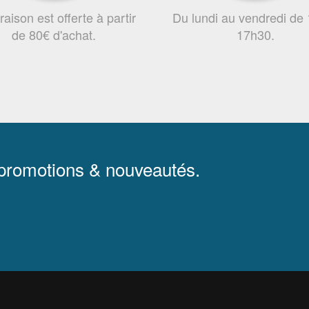
vraison est offerte à partir
Du lundi au vendredi de
de 80€ d'achat.
17h30.
 promotions & nouveautés.