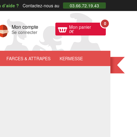
 d’aide ?
Contactez-nous au
03.66.72.19.43
0
Mon compte
Mon panier
0
€
Se connecter
FARCES
& ATTRAPES
KERMESSE