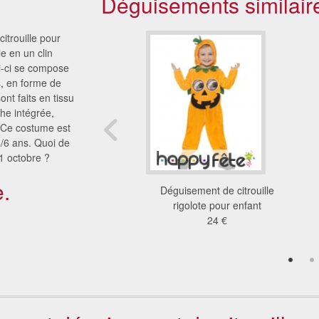
Déguisements similair
itrouille pour
e en un clin
i-ci se compose
, en forme de
sont faits en tissu
he intégrée,
. Ce costume est
4/6 ans. Quoi de
1 octobre ?
.
 de citrouille pour
Déguisement de citrouille
, orange et vert
rigolote pour enfant
28 €
24 €