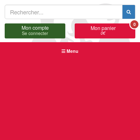
0
Mon compte
Mon panier
0
€
Se connecter
Menu