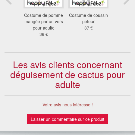
ment de
Costume de pomme
Costume de coussin
Déguise
ave pour
mangée par un vers
péteur
monsieu
mme
pour adulte
37 €
Morph
 €
36 €
47
Les avis clients concernant
déguisement de cactus pour
adulte
Votre avis nous intéresse !
Laisser un commentaire sur ce produit