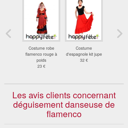
ume
Costume robe
Costume
Costume po
gnola
flamenco rouge à
d'espagnole kit jupe
11
 €
poids
32 €
23 €
Les avis clients concernant
déguisement danseuse de
flamenco