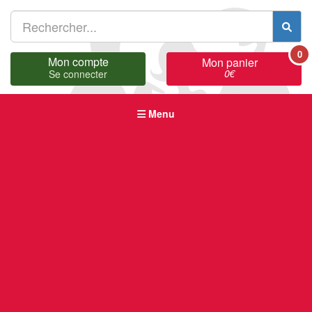
0
Mon compte
Mon panier
0
€
Se connecter
Menu