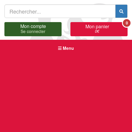
0
Mon compte
Mon panier
0
€
Se connecter
Menu