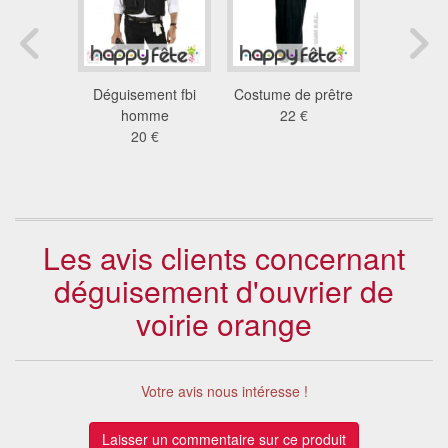
training
Déguisement fbi
Costume de prêtre
Déguisem
rt pour
homme
22 €
de pr
nnées 80
20 €
18
 €
Les avis clients concernant
déguisement d'ouvrier de
voirie orange
Votre avis nous intéresse !
Laisser un commentaire sur ce produit