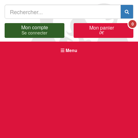
0
Mon compte
Mon panier
0
€
Se connecter
Menu