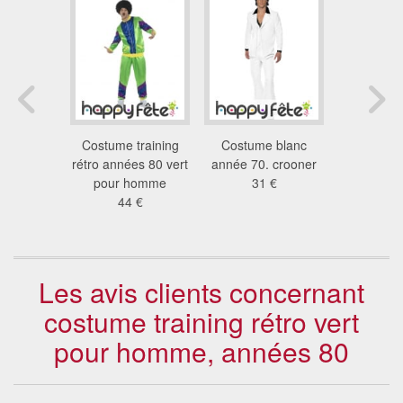
lavande
Costume training
Costume blanc
Déguis
e crooner
rétro années 80 vert
année 70. crooner
danseur a
 €
pour homme
31 €
68
44 €
Les avis clients concernant
costume training rétro vert
pour homme, années 80