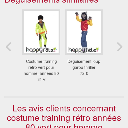
brillant
Costume training
Déguisement loup
Costume
 chanteur
rétro vert pour
garou thriller
année 70.
 €
homme, années 80
72 €
31
31 €
Les avis clients concernant
costume training rétro années
80 vert pour homme