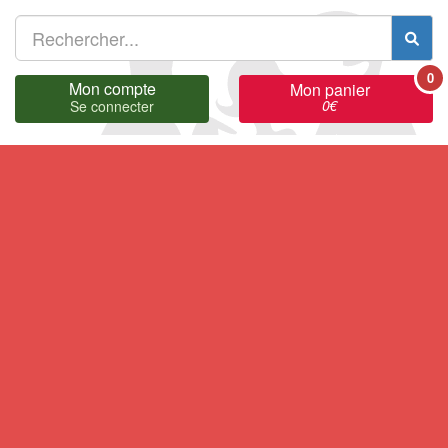
0
Mon compte
Mon panier
0
€
Se connecter