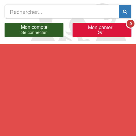
0
Mon compte
Mon panier
0
€
Se connecter