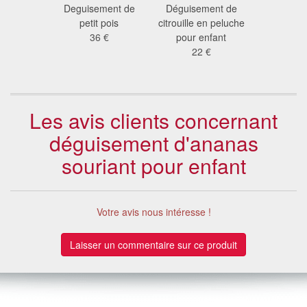
ement
Deguisement de
Déguisement de
Déguise
citrouille
petit pois
citrouille en peluche
pêche pou
 €
36 €
pour enfant
10
22 €
Les avis clients concernant
déguisement d'ananas
souriant pour enfant
Votre avis nous intéresse !
Laisser un commentaire sur ce produit