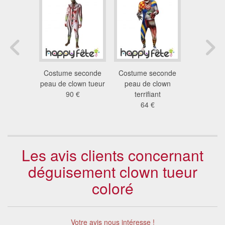
ment de
Costume seconde
Costume seconde
Déguis
anglanté
peau de clown tueur
peau de clown
horreur
homme
90 €
terrifiant
hom
 €
64 €
74
Les avis clients concernant
déguisement clown tueur
coloré
Votre avis nous intéresse !