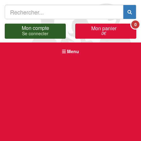
0
Mon compte
Mon panier
0
€
Se connecter
Menu