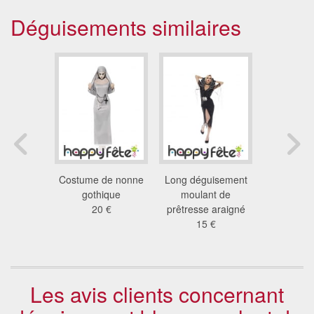
Déguisements similaires
nt soeur
Costume de nonne
Long déguisement
Déguise
 marry
gothique
moulant de
prêtresse 
 €
20 €
prêtresse araigné
grande 
15 €
31
Les avis clients concernant