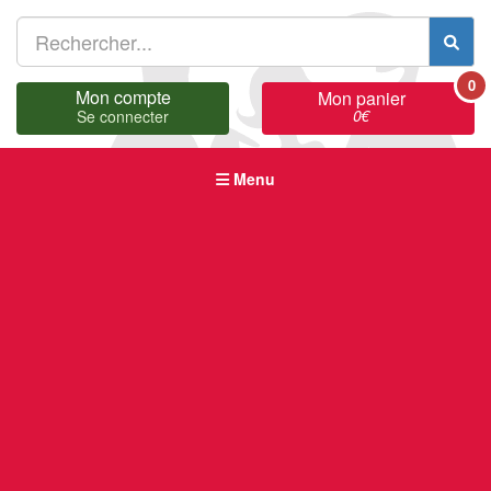
0
Mon compte
Mon panier
0
€
Se connecter
Menu