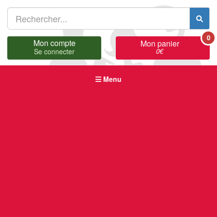
0
Mon compte
Mon panier
0
€
Se connecter
Menu