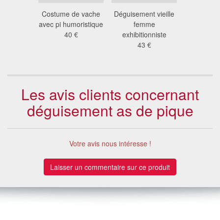
nt Honey
Costume de vache
Déguisement vieille
Costume d
ter
avec pi humoristique
femme
snapcha
 €
40 €
exhibitionniste
adu
43 €
26
Les avis clients concernant
déguisement as de pique
Votre avis nous intéresse !
Laisser un commentaire sur ce produit