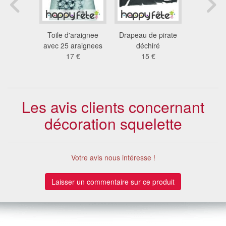
eau pirate
Toile d'araignee
Drapeau de pirate
Tenture d
7 €
avec 25 araignees
déchiré
de 25 m 
17 €
15 €
16
Les avis clients concernant
décoration squelette
Votre avis nous intéresse !
Laisser un commentaire sur ce produit