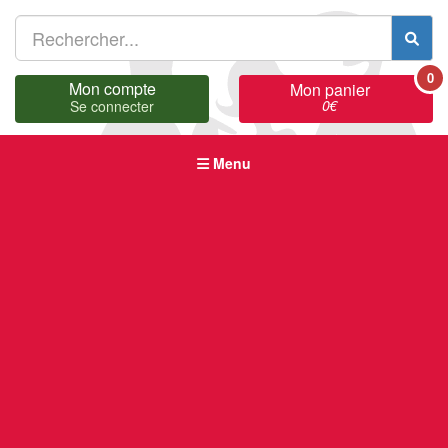
0
Mon compte
Mon panier
0
€
Se connecter
Menu