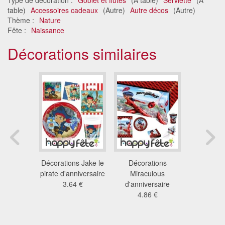
table)
Accessoires cadeaux
(Autre)
Autre décos
(Autre)
Thème :
Nature
Fête :
Naissance
Décorations similaires
s Pjmasks
Décorations Jake le
Décorations
Décos Sp
able
pirate d'anniversaire
Miraculous
Homecom
ersaire
3.64 €
d'anniversaire
table d'an
2 €
4.86 €
1.9