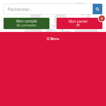
0
Mon compte
Mon panier
0
€
Se connecter
Menu