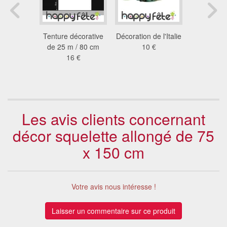
lle ivoire
Tenture décorative
Décoration de l'Italie
Chande
8 €
de 25 m / 80 cm
10 €
bougies l
16 €
bo
26
Les avis clients concernant
décor squelette allongé de 75
x 150 cm
Votre avis nous intéresse !
Laisser un commentaire sur ce produit