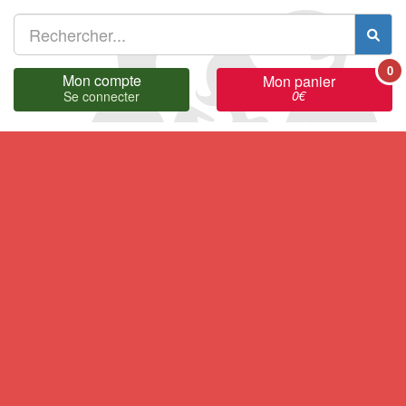
0
Mon compte
Mon panier
0
€
Se connecter