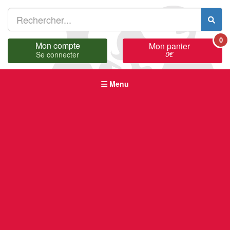
0
Mon compte
Mon panier
0
€
Se connecter
Menu