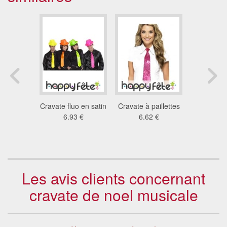
lown
Cravate fluo en satin
Cravate à paillettes
Cravate l
 €
6.93 €
6.62 €
en c
4.1
Les avis clients concernant
cravate de noel musicale