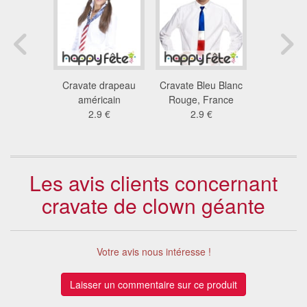
écolier
Cravate drapeau
Cravate Bleu Blanc
Kit Boris
bleue
américain
Rouge, France
pour a
1 €
2.9 €
2.9 €
18
Les avis clients concernant
cravate de clown géante
Votre avis nous intéresse !
Laisser un commentaire sur ce produit