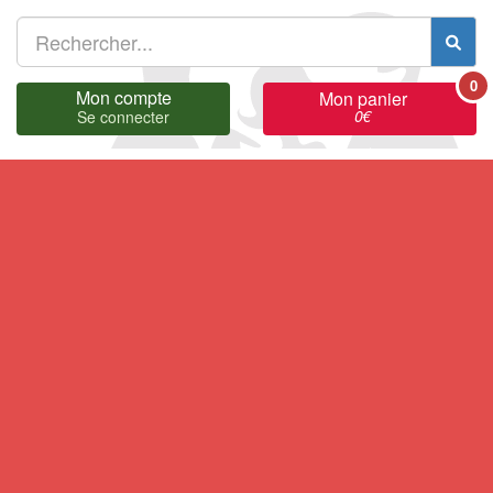
0
Mon compte
Mon panier
0
€
Se connecter