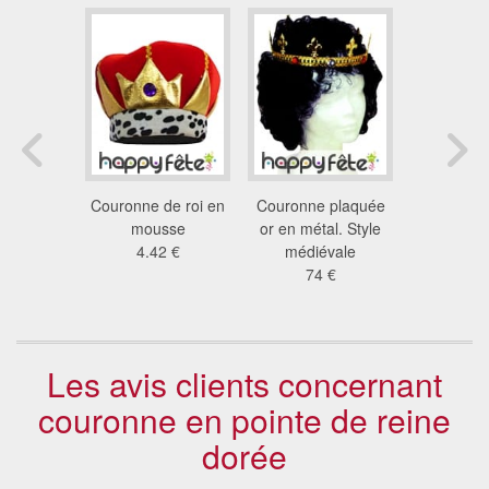
oriental
Couronne de roi en
Couronne plaquée
Diadème 
2 €
mousse
or en métal. Style
en faux
4.42 €
médiévale
17
74 €
Les avis clients concernant
couronne en pointe de reine
dorée