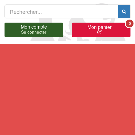
0
Mon compte
Mon panier
0
€
Se connecter