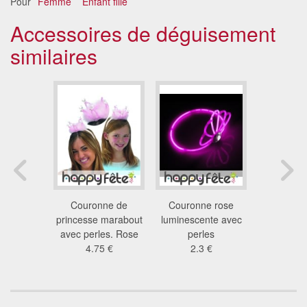
Pour
Femme
Enfant fille
Accessoires de déguisement
similaires
médiévale
Couronne de
Couronne rose
Diadème br
laquée or
princesse marabout
luminescente avec
ro
 €
avec perles. Rose
perles
17
4.75 €
2.3 €