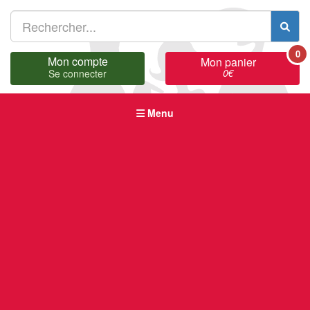
0
Mon compte
Mon panier
0
€
Se connecter
Menu