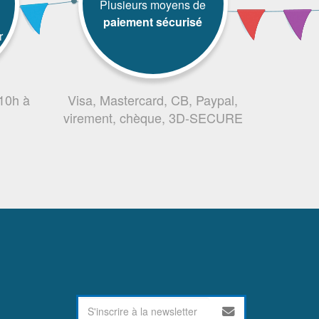
Plusieurs moyens de
paiement sécurisé
r
 10h à
Visa, Mastercard, CB, Paypal,
virement, chèque, 3D-SECURE