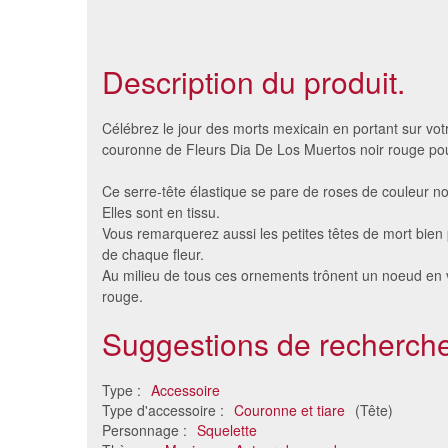
Description du produit.
Célébrez le jour des morts mexicain en portant sur votr
couronne de Fleurs Dia De Los Muertos noir rouge pou
Ce serre-tête élastique se pare de roses de couleur no
Elles sont en tissu.
Vous remarquerez aussi les petites têtes de mort bien
de chaque fleur.
Au milieu de tous ces ornements trônent un noeud en v
rouge.
Suggestions de recherche
Couronne noire
Serre-tê
6.32 €
Type :
Accessoire
Type d'accessoire :
Couronne et tiare
(Tête)
Personnage :
Squelette