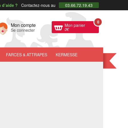
 d’aide ?
Contactez-nous au
03.66.72.19.43
0
Mon compte
Mon panier
0
€
Se connecter
FARCES
& ATTRAPES
KERMESSE