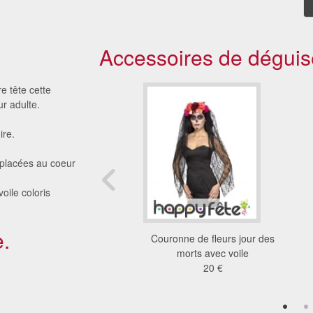
Accessoires de déguis
e tête cette
r adulte.
ire.
 placées au coeur
oile coloris
.
te fleurs et cornes de
Couronne de fleurs jour des
démon noires
morts avec voile
15 €
20 €