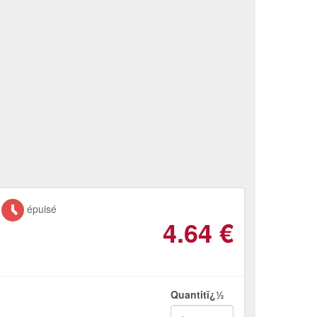
épuisé
4.64
€
Quantitï¿½