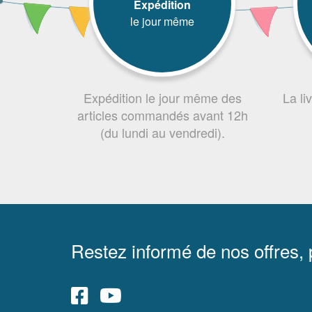
Expédition
le jour même
Expédition le jour même des
La li
articles commandés avant 12h
(du lundi au vendredi).
Restez informé de nos offres,