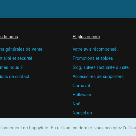
s de nous
Et plus encore
ns générales de vente.
Votre avis récompensé.
ialité et sécurité.
Promotions et soldes
mes-nous ?
Blog, suivez l'actualité du site.
ions de contact.
Accessoires de supporters
Carnaval
Halloween
Noël
Nouvel an
happyfete.com © 2026
ionnement de happyfete. En utilisant ce dernier, vous acceptez l'utilis