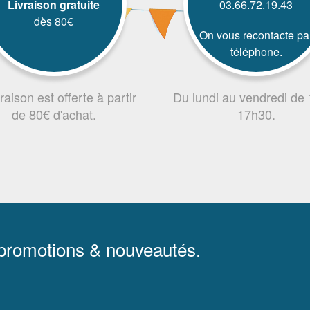
Livraison gratuite
03.66.72.19.43
dès 80€
On vous recontacte pa
téléphone.
vraison est offerte à partir
Du lundi au vendredi de
de 80€ d'achat.
17h30.
 promotions & nouveautés.