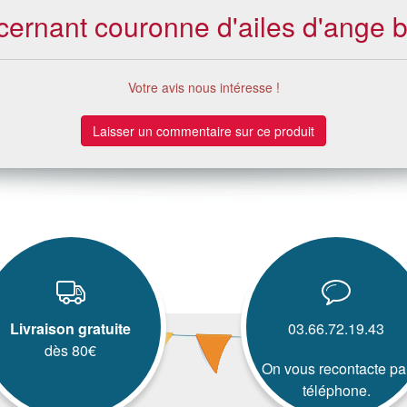
ncernant couronne d'ailes d'ange 
Votre avis nous intéresse !
Laisser un commentaire sur ce produit
Livraison gratuite
03.66.72.19.43
dès 80€
On vous recontacte pa
téléphone.