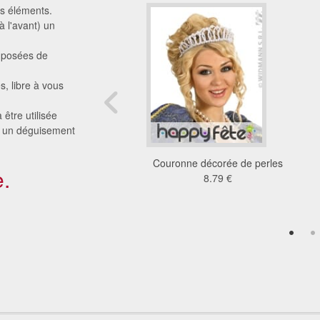
ts éléments.
à l'avant) un
omposées de
s, libre à vous
être utilisée
ou un déguisement
de roses blanches et
Couronne décorée de perles
.
rouges
8.79 €
2.48 €