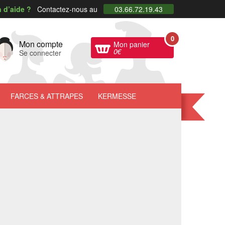
 d’aide ?
Contactez-nous au
03.66.72.19.43
0
Mon compte
Mon panier
0
€
Se connecter
FARCES
& ATTRAPES
KERMESSE