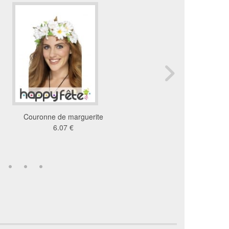
Couronne de marguerite
Set hawaïen rose
6.07 €
4.8 €