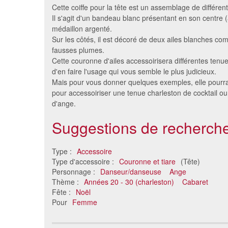
Cette coiffe pour la tête est un assemblage de différen
Il s'agit d'un bandeau blanc présentant en son centre (
médaillon argenté.
Sur les côtés, il est décoré de deux ailes blanches c
fausses plumes.
Cette couronne d'ailes accessoirisera différentes tenue
d'en faire l'usage qui vous semble le plus judicieux.
Mais pour vous donner quelques exemples, elle pourra 
pour accessoiriser une tenue charleston de cocktail 
d'ange.
3 Bandeau de fleurs, rose
Couronne 
Suggestions de recherche
rouge blanche
5.82 €
Type :
Accessoire
Type d'accessoire :
Couronne et tiare
(Tête)
Personnage :
Danseur/danseuse
Ange
Thème :
Années 20 - 30 (charleston)
Cabaret
Fête :
Noël
Pour
Femme