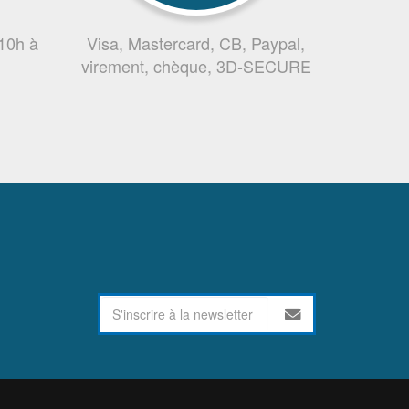
 10h à
Visa, Mastercard, CB, Paypal,
virement, chèque, 3D-SECURE