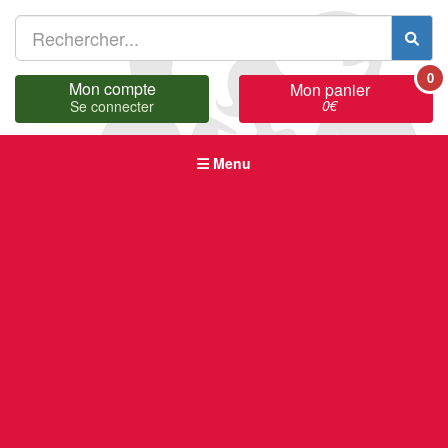
0
Mon compte
Mon panier
0
€
Se connecter
Menu