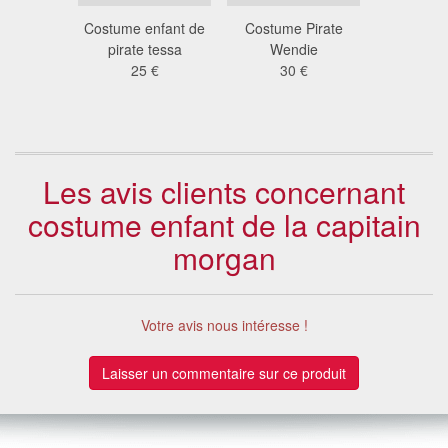
 robe de
Costume enfant de
Costume Pirate
Déguiseme
apitaine
pirate tessa
Wendie
pira
 rouge
25 €
30 €
25
 €
Les avis clients concernant
costume enfant de la capitain
morgan
Votre avis nous intéresse !
Laisser un commentaire sur ce produit