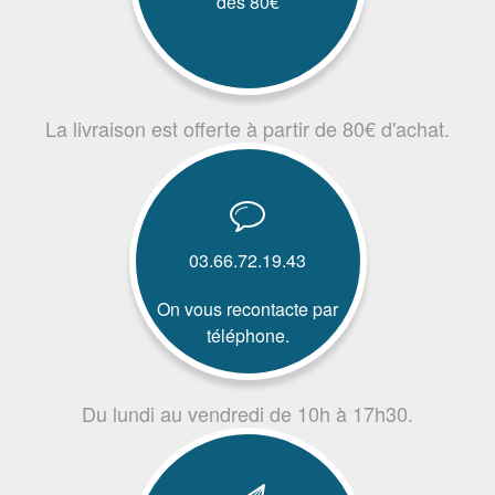
dès 80€
La livraison est offerte à partir de 80€ d'achat.
03.66.72.19.43
On vous recontacte par
téléphone.
Du lundi au vendredi de 10h à 17h30.