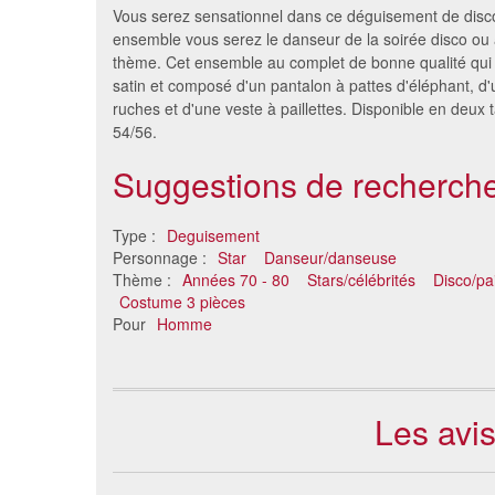
Vous serez sensationnel dans ce déguisement de disco
ensemble vous serez le danseur de la soirée disco ou 
thème. Cet ensemble au complet de bonne qualité qui f
satin et composé d'un pantalon à pattes d'éléphant, d
ruches et d'une veste à paillettes. Disponible en deux ta
54/56.
Suggestions de recherche
Type :
Deguisement
Déguisement elvis blanc
Dégu
Personnage :
Star
Danseur/danseuse
27 €
Thème :
Années 70 - 80
Stars/célébrités
Disco/pai
Costume 3 pièces
Pour
Homme
Les avi