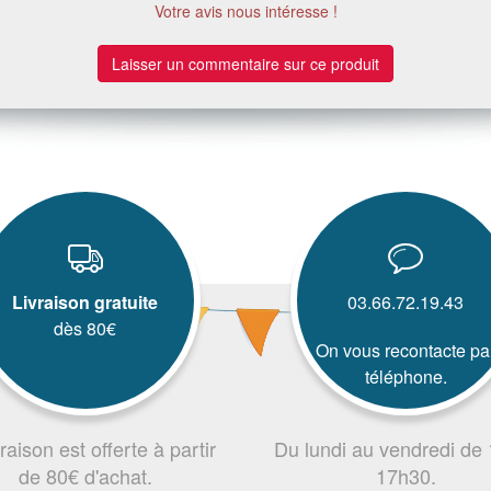
Votre avis nous intéresse !
Laisser un commentaire sur ce produit
Livraison gratuite
03.66.72.19.43
dès 80€
On vous recontacte pa
téléphone.
vraison est offerte à partir
Du lundi au vendredi de
de 80€ d'achat.
17h30.