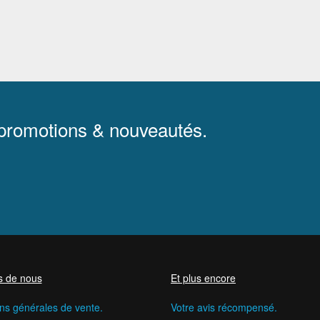
 promotions & nouveautés.
s de nous
Et plus encore
ns générales de vente.
Votre avis récompensé.