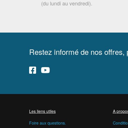
(du lundi au vendredi).
Restez informé de nos offres,
Les liens utiles
A propo
Foire aux questions.
Conditio