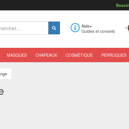
Besoin
Aide
Guides et conseils
MASQUES
CHAPEAUX
COSMÉTIQUE
PERRUQUES
ange
e