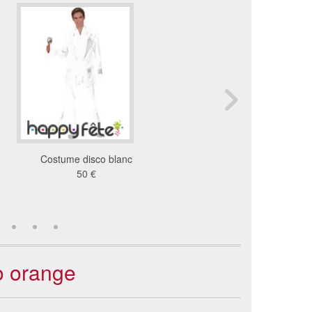
Costume disco blanc
Costume brillant argen
50 €
chanteur
44 €
o orange