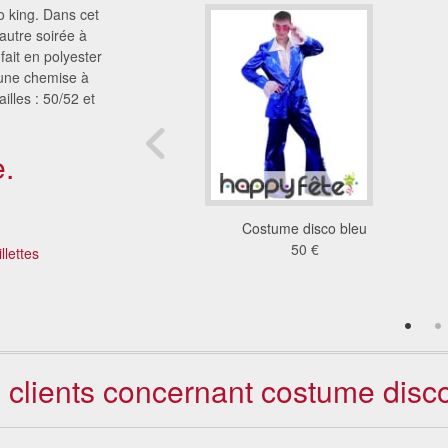
 king. Dans cet
autre soirée à
ait en polyester
'une chemise à
illes : 50/52 et
.
isement Travolta
Costume disco bleu
48 €
50 €
llettes
s clients concernant costume disc