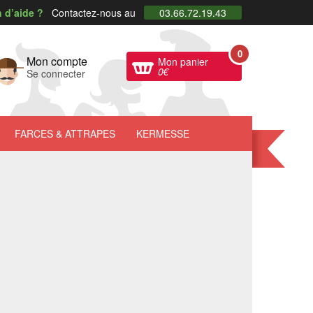
 d’aide ?
Contactez-nous au
03.66.72.19.43
0
Mon compte
Mon panier
0
€
Se connecter
FARCES
& ATTRAPES
KERMESSE