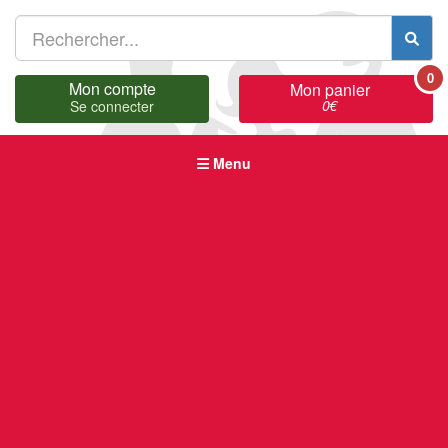
0
Mon compte
Mon panier
0
€
Se connecter
Menu