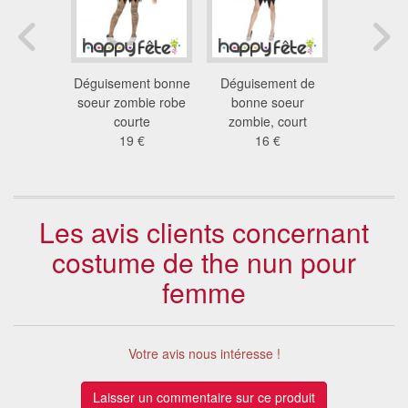
pette de
Déguisement bonne
Déguisement de
Déguiseme
cky
soeur zombie robe
bonne soeur
bloody
 €
courte
zombie, court
39
19 €
16 €
Les avis clients concernant
costume de the nun pour
femme
Votre avis nous intéresse !
Laisser un commentaire sur ce produit