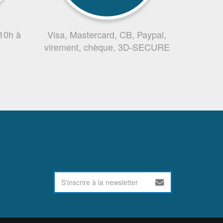
 10h à
Visa, Mastercard, CB, Paypal,
virement, chèque, 3D-SECURE