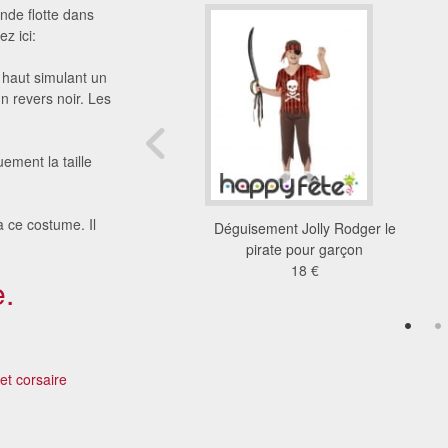
nde flotte dans
z ici:
 haut simulant un
n revers noir. Les
ement la taille
 ce costume. Il
ent enfant de pirate
Déguisement Jolly Rodger le
brad bones
pirate pour garçon
16 €
18 €
.
 et corsaire