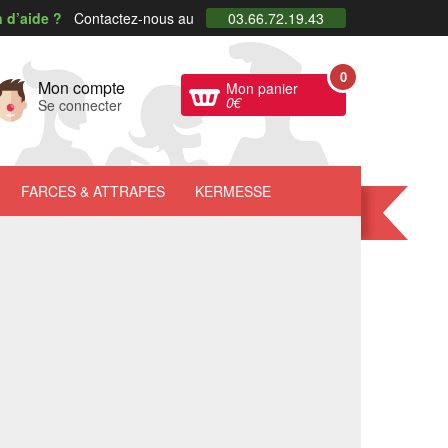
 d’aide ?
Contactez-nous au
03.66.72.19.43
0
Mon compte
Mon panier
0
€
Se connecter
FARCES
& ATTRAPES
KERMESSE