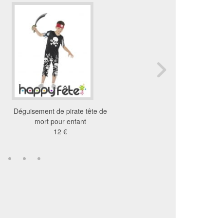
Déguisement de pirate tête de
Déguisement pirate g
mort pour enfant
coupée
12 €
20 €