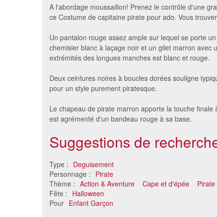
A l'abordage moussaillon! Prenez le contrôle d'une gra
ce Costume de capitaine pirate pour ado. Vous trouvere
Un pantalon rouge assez ample sur lequel se porte un
chemisier blanc à laçage noir et un gilet marron avec u
extrémités des longues manches est blanc et rouge.
Deux ceintures noires à boucles dorées souligne typiqu
pour un style purement piratesque.
Le chapeau de pirate marron apporte la touche finale à
Déguisement pirate garçon
Déguisem
est agrémenté d'un bandeau rouge à sa base.
26 €
Suggestions de recherche
Type :
Deguisement
Personnage :
Pirate
Thème :
Action & Aventure
Cape et d'épée
Pirate
Fête :
Halloween
Pour
Enfant Garçon