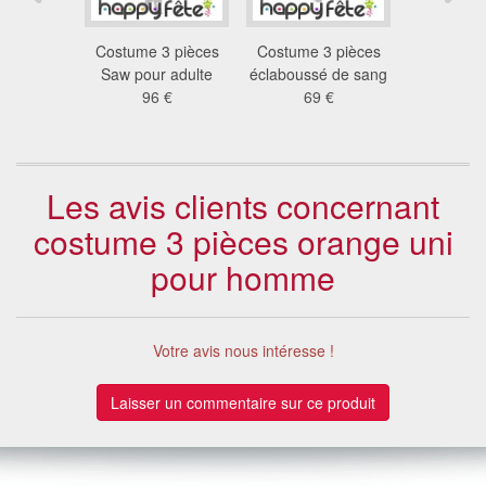
de Joker
Costume 3 pièces
Costume 3 pièces
Costume
kham city
Saw pour adulte
éclaboussé de sang
Lice
 €
96 €
69 €
80
Les avis clients concernant
costume 3 pièces orange uni
pour homme
Votre avis nous intéresse !
Laisser un commentaire sur ce produit