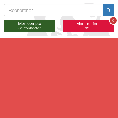
0
Mon compte
Mon panier
0
€
Se connecter