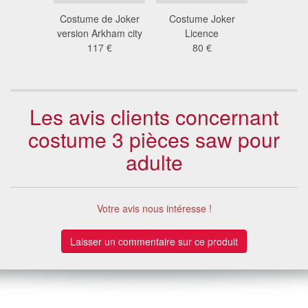
ment du
Costume de Joker
Costume Joker
Déguiseme
ur homme
version Arkham city
Licence
drac
 €
117 €
80 €
38
Les avis clients concernant
costume 3 pièces saw pour
adulte
Votre avis nous intéresse !
Laisser un commentaire sur ce produit