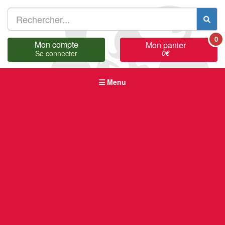
0
Mon compte
Mon panier
0
€
Se connecter
Menu