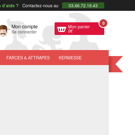
 d’aide ?
Contactez-nous au
03.66.72.19.43
0
Mon compte
Mon panier
0
€
Se connecter
FARCES
& ATTRAPES
KERMESSE