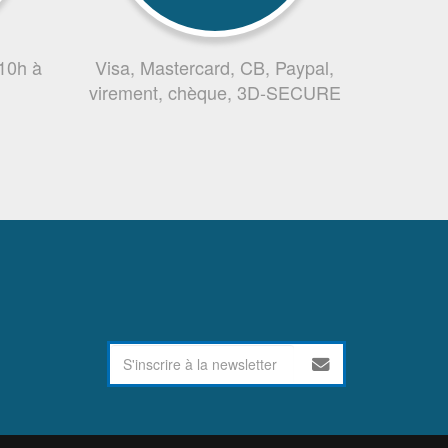
 10h à
Visa, Mastercard, CB, Paypal,
virement, chèque, 3D-SECURE