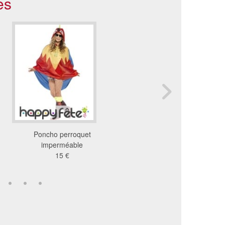
es
Poncho perroquet
Déguisement de perro
imperméable
38 €
15 €