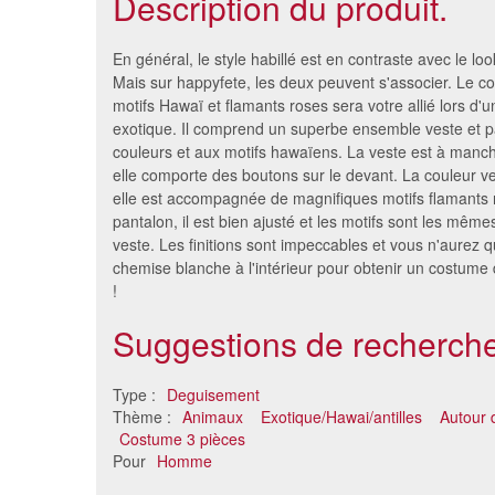
Description du produit.
En général, le style habillé est en contraste avec le lo
Mais sur happyfete, les deux peuvent s'associer. Le c
motifs Hawaï et flamants roses sera votre allié lors d'
exotique. Il comprend un superbe ensemble veste et p
couleurs et aux motifs hawaïens. La veste est à manc
elle comporte des boutons sur le devant. La couleur v
elle est accompagnée de magnifiques motifs flamants
pantalon, il est bien ajusté et les motifs sont les même
veste. Les finitions sont impeccables et vous n'aurez q
chemise blanche à l'intérieur pour obtenir un costume
!
Mascotte perroquet amusant
Masco
738 €
Suggestions de recherche
Type :
Deguisement
Thème :
Animaux
Exotique/Hawai/antilles
Autour
Costume 3 pièces
Pour
Homme