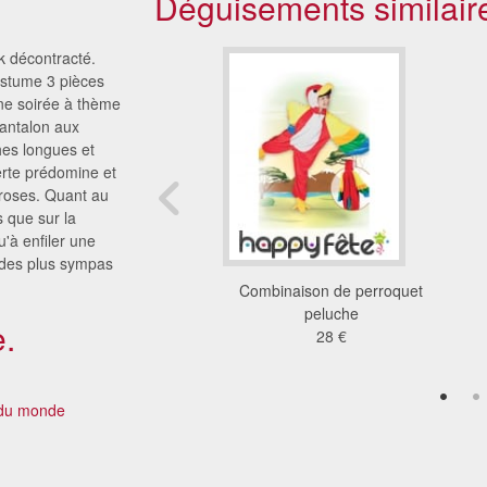
Déguisements similair
ok décontracté.
ostume 3 pièces
une soirée à thème
antalon aux
hes longues et
erte prédomine et
 roses. Quant au
s que sur la
u'à enfiler une
 des plus sympas
tte oiseau toucan
Combinaison de perroquet
738 €
peluche
.
28 €
 du monde