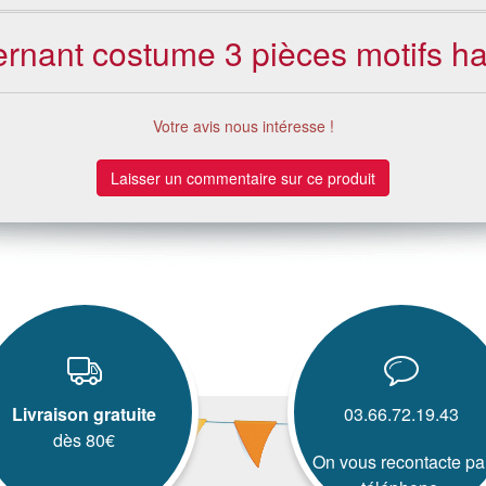
cernant costume 3 pièces motifs ha
Votre avis nous intéresse !
Laisser un commentaire sur ce produit
Livraison gratuite
03.66.72.19.43
dès 80€
On vous recontacte pa