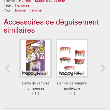
Thème :
Horreur
Magie & sorcellerie
Fête :
Halloween
Pour
Homme
Femme
Accessoires de déguisement
similaires
ampire
Dents de vampire
Dentier de vampire
Dents b
antées
lumineuses
modelable
drac
 €
1.3 €
14 €
9.7