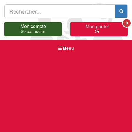
0
Mon compte
Mon panier
0
€
Se connecter
Menu