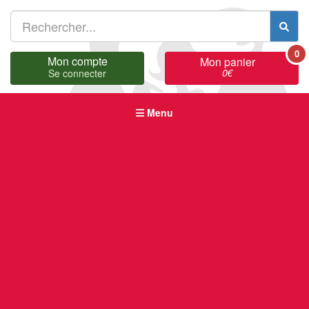
0
Mon compte
Mon panier
0
€
Se connecter
Menu