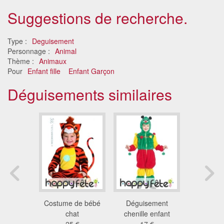
Suggestions de recherche.
Type :
Deguisement
Personnage :
Animal
Thème :
Animaux
Pour
Enfant fille
Enfant Garçon
Déguisements similaires
de bébé
Costume de bébé
Déguisement
Costume 
on
chat
chenille enfant
lap
 €
25 €
17 €
40